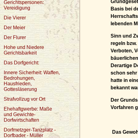
Grundgesetz
Gerichtspersonen:
Vereidigung
Basis bei d
Herrschafts
Die Vierer
lebenden Me
Der Meier
Sinn und Zw
Der Flurer
regeln bzw.
Hohe und Niedere
Verboten, 
Gerichtsbarkeit
bäuerlichen
Das Dorfgericht:
Derartige 
Innere Sicherheit: Waffen,
schon sehr 
Bedrohungen,
hatte in ei
Hausfrieden,
bekannt war
Gottesläserung
Strafvollzug vor Ort
Der Grundsat
Vorfahren g
Ehehaftgwerbe: Maße
und Gewichte-
Dorfwirtschaften
Dorfmetzger-Tanzplatz -
Das Gewoh
Dorfbader - Müller