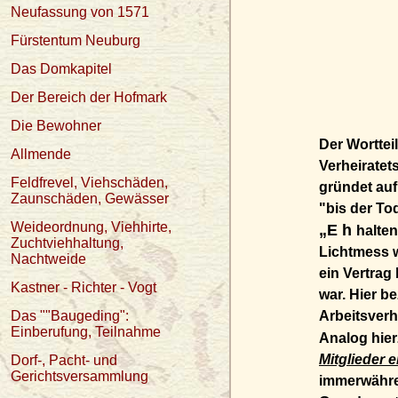
Neufassung von 1571
Fürstentum Neuburg
Das Domkapitel
Der Bereich der Hofmark
Die Bewohner
Der Wortteil
Allmende
Verheirate
Feldfrevel, Viehschäden,
gründet auf
Zaunschäden, Gewässer
"bis der Tod
Weideordnung, Viehhirte,
„E h
halten
Zuchtviehhaltung,
Lichtmess 
Nachtweide
ein Vertrag
Kastner - Richter - Vogt
war. Hier b
Das ""Baugeding":
Arbeitsverh
Einberufung, Teilnahme
Analog hie
Mitglieder 
Dorf-, Pacht- und
Gerichtsversammlung
immerwähren