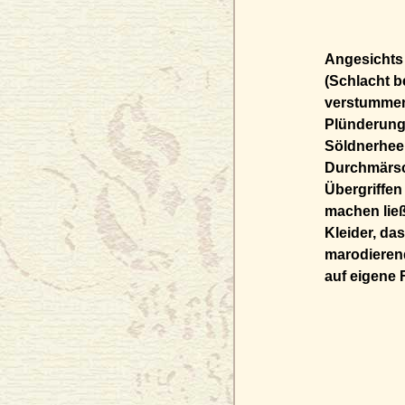
Angesichts 
(Schlacht b
verstummen
Plünderung
Söldnerheer
Durchmärsc
Übergriffen
machen lie
Kleider, da
marodierend
auf eigene 