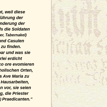
t, weil diese
-führung der
ünderung der
ls die Soldaten
r, Tabernakel)
 und Casulen
 zu finden.
bar und was sie
lei erdicht
ico ore evomieren
holischen Orten,
s Ave Maria zu
 Hausarbeiten,
n vor, sie seien
, die Priester
Praedicanten."
n)