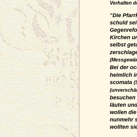
Verhalten d
"
Die Pfarr
schuld sei
Gegenrefo
Kirchen un
selbst get
zerschlag
(Messgewä
Bei der o
heimlich i
scomata
(
(unverschäm
besuchen 
läuten und
wollen die
nunmehr sc
wollten si