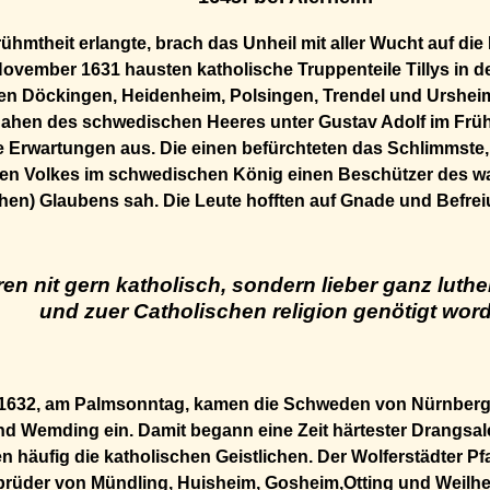
rühmtheit erlangte, brach das Unheil mit aller Wucht auf di
November 1631 hausten katholische Truppenteile Tillys in d
en Döckingen, Heidenheim, Polsingen, Trendel und Urshei
ahen des schwedischen Heeres unter Gustav Adolf im Frühj
e Erwartungen aus. Die einen befürchteten das Schlimmste,
hen Volkes im schwedischen König einen Beschützer des w
hen) Glaubens sah. Die Leute hofften auf Gnade und Befre
ren nit gern katholisch, sondern lieber ganz luthe
und zuer Catholischen religion genötigt wor
l 1632, am Palmsonntag, kamen die Schweden von Nürnberg 
 Wemding ein. Damit begann eine Zeit härtester Drangsale
n häufig die katholischen Geistlichen. Der Wolferstädter Pfa
rüder von Mündling, Huisheim, Gosheim,Otting und Weilhei