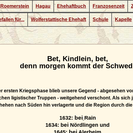
Roemerstein
Hagau
Ehehaftbuch
Franzosenzeit
fallen für...
Wolferstattische Ehehaft
Schule
Kapelle
Bet, Kindlein, bet,
denn morgen kommt der Schwed
r ersten Kriegsphase blieb unsere Gegend - abgesehen vo
en ligistischer Truppen - weitgehend verschont. Als sich 
hehen nach Süden hin verlagerte und die Region durch die
bei
1632:
Rain
ei
1634: b
Nördlingen und
bei
1645:
Alerheim