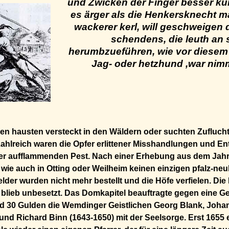
und Zwicken der Finger besser ku
es ärger als die Henkersknecht ma
wackerer kerl, will geschweigen
schendens, die leuth an 
herumbzueführen, wie vor diesem 
Jag- oder hetzhund ,war nim
n hausten versteckt in den Wäldern oder suchten Zuflucht 
hlreich waren die Opfer erlittener Misshandlungen und E
er aufflammenden Pest. Nach einer Erhebung aus dem Jahr
 wie auch in Otting oder Weilheim keinen einzigen pfalz-ne
lder wurden nicht mehr bestellt und die Höfe verfielen. Die 
 blieb unbesetzt. Das Domkapitel beauftragte gegen eine 
d 30 Gulden die Wemdinger Geistlichen Georg Blank, Joha
 und Richard Binn (1643-1650) mit der Seelsorge. Erst 1655 e