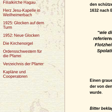
Filialkirche Hagau
den schütz
Herz Jesu-Kapelle in
1632 nach E
Weilheimerbach
1925: Glocken auf dem
Turm
"wie d
1952: Neue Glocken
referiere
Die Kirchenorgel
Flotzhe
Spolat
Ordensschwestern für
die Pfarrei
Verzeichnis der Pfarrer
Kapläne und
Cooperatoren
Einen graue
der von de
wurde
.
Bitter bekl