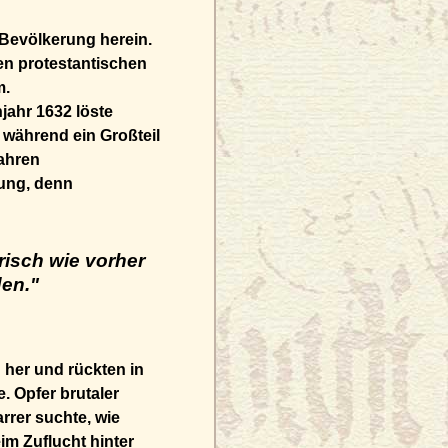
e Bevölkerung herein.
en protestantischen
m.
ahr 1632 löste
 während ein Großteil
ahren
iung, denn
risch wie vorher
den."
her und rückten in
. Opfer brutaler
rrer suchte, wie
m Zuflucht hinter