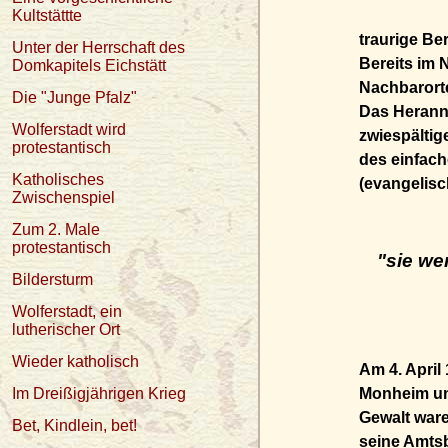
Kultstättte
traurige Be
Unter der Herrschaft des
Bereits im 
Domkapitels Eichstätt
Nachbarort
Die "Junge Pfalz"
Das Herann
Wolferstadt wird
zwiespältig
protestantisch
des einfac
Katholisches
(evangelisc
Zwischenspiel
Zum 2. Male
protestantisch
"sie we
Bildersturm
Wolferstadt, ein
lutherischer Ort
Wieder katholisch
Am 4. Apri
Im Dreißigjährigen Krieg
Monheim und
Gewalt ware
Bet, Kindlein, bet!
seine Amtsb