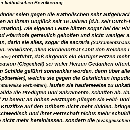
er katholischen Bevölkerung:
kinder seien gegen die Katholischen sehr aufgebrach
en an ihrem Unglück seit 16 Jahren (d.h. seit Durch
rmation). Die eigenen Leute hätten sogar bei der Pl
d Pfarrhöfe getreulich geholfen und nicht weniger a
an, darin sie alles, sogar die sacraria
(Sakramentshäuse
en, verwüstet, allen Kirchenornat samt den Kelchen
entführt, daß nirgends ein einziger Fetzen mehr
nder)
ccasion
sei vieler Herzen Gedanken offen
(Glegenheit)
m Schilde geführt sonnenklar worden, denn über aller
, welche sie gegen die Geistlichen impud
Spöttereien)
, laufen sie haufenweise zu unkat
terweise verbreiten)
allda die Predigten und Sakramente, schaffen ab, da
 zu beten; an hohen Festtagen pflegen sie Feld- und
 Kruzifixe auf den Gräbern nicht mehr dulden, bringe
hwedisch und ihrer Herrschaft nichts mehr schuldig
e nicht mehr hereinlassen, sondern die
(evangelische