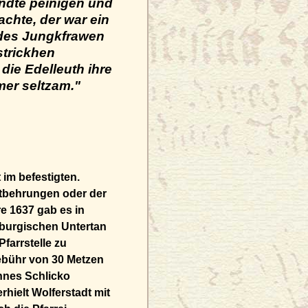
ndte peinigen und
chte, der war ein
 des Jungkfrawen
strickhen
die Edelleuth ihre
mer seltzam."
im befestigten.
ntbehrungen oder der
e 1637 gab es in
uburgischen Untertan
Pfarrstelle zu
Gebühr von 30 Metzen
nnes Schlicko
rhielt Wolferstadt mit