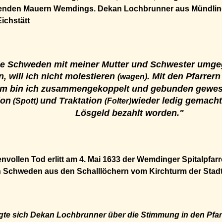
enden Mauern Wemdings. Dekan Lochbrunner aus Mündling 
ichstätt
ie Schweden mit meiner Mutter und Schwester umge
n, will ich nicht molestieren
. Mit den Pfarrer
(wagen)
im bin ich zusammengekoppelt und gebunden gewese
ion
und Traktation
wieder ledig gemacht
(Spott)
(Folter)
Lösgeld bezahlt worden."
nvollen Tod erlitt am 4. Mai 1633 der Wemdinger Spitalpfar
n Schweden aus den Schalllöchern vom Kirchturm der Stadt
agte sich Dekan Lochbrunner über die Stimmung in den Pfa