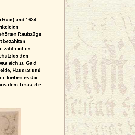
i Rain) und 1634
nkeleien
gehörten Raubzüge,
t bezahlten
n zahlreichen
chutzlos den
 was sich zu Geld
eide, Hausrat und
m trieben es die
aus dem Tross, die