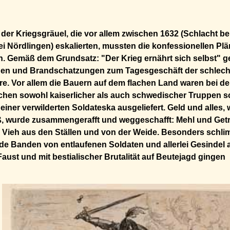
der Kriegsgräuel, die vor allem zwischen 1632 (Schlacht be
ei Nördlingen) eskalierten, mussten die konfessionellen Plä
. Gemäß dem Grundsatz: "Der Krieg ernährt sich selbst" 
en und Brandschatzungen zum Tagesgeschäft der schlech
e. Vor allem die Bauern auf dem flachen Land waren bei de
hen sowohl kaiserlicher als auch schwedischer Truppen s
 einer verwilderten Soldateska ausgeliefert. Geld und alles,
ß, wurde zusammengerafft und weggeschafft: Mehl und Getr
s Vieh aus den Ställen und von der Weide. Besonders schlim
e Banden von entlaufenen Soldaten und allerlei Gesindel 
Faust und mit bestialischer Brutalität auf Beutejagd gingen