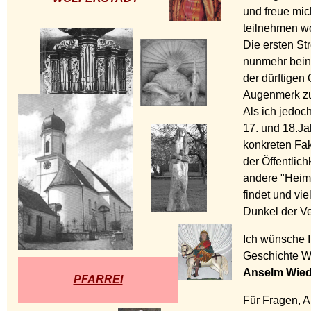
und freue mic
teilnehmen wo
Die ersten St
nunmehr beina
der dürftigen 
Augenmerk zu
Als ich jedoc
17. und 18.Ja
konkreten Fak
der Öffentlic
andere "Heima
findet und vie
Dunkel der Ve
Ich wünsche 
Geschichte Wo
Anselm Wie
PFARREI
Für Fragen, 