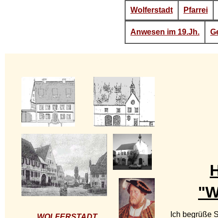
Wolferstadt
Pfarrei
Anwesen im 19.Jh.
Ge
H
"W
Ich begrüße 
WOLFERSTADT