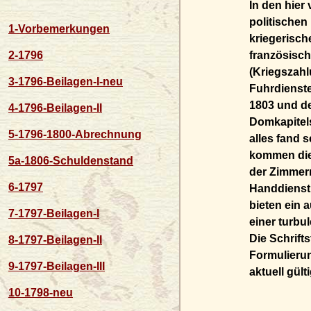
In den hier
politischen
1-Vorbemerkungen
kriegerisc
2-1796
französisch
(Kriegszahl
3-1796-Beilagen-I-neu
Fuhrdienst
1803 und de
4-1796-Beilagen-II
Domkapitels
5-1796-1800-Abrechnung
alles fand 
kommen die 
5a-1806-Schuldenstand
der Zimmerm
6-1797
Handdienst 
bieten ein 
7-1797-Beilagen-I
einer turbu
Die Schrift
8-1797-Beilagen-II
Formulierun
9-1797-Beilagen-III
aktuell gül
10-1798-neu