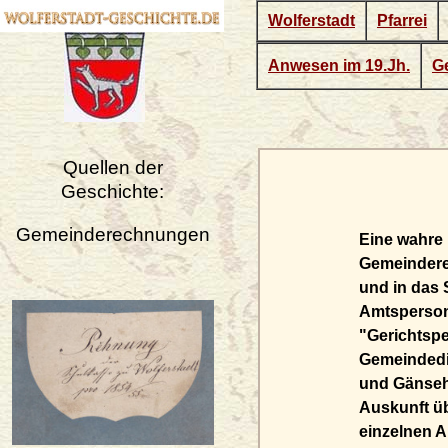
Wolferstadt
Pfarrei
Anwesen im 19.Jh.
Ge
Quellen der
Geschichte:
Gemeinderechnungen
Eine wahre 
Gemeinderec
und in das 
Amtspersone
"Gerichtspe
Gemeindedie
und Gänsehi
Auskunft ü
einzelnen 