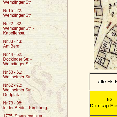
Wemdinger Str.
Nr.15 - 22:
Wemdinger Str.
Nr.22 - 32:
Wemdinger Str. -
Kapellenstr.
Nr.33 - 43:
Am Berg
Nr.44 - 52:
Döckinger Str. -
Wemdinger Str
Nr.53 - 61:
Weilheimer Str.
alte Hs.
Nr.62 - 72:
Weilheimer Str. -
Dorfplatz
62
Nr.73 - 98:
Domkap.Eic
In der Beide - Kirchberg
1775: Status realis et