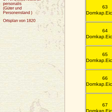
personalis
63
(Güter und
Domkap.Eic
Personenstand )
Ortsplan von 1820
64
Domkap.Eic
65
Domkap.Eic
66
Domkap.Eic
67
Domkap.Eic