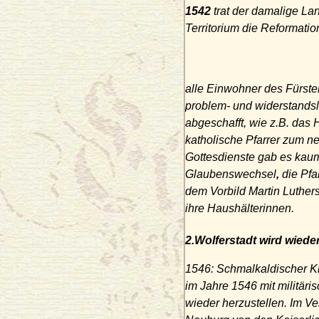
1542
trat der damalige L
Territorium die Reformati
alle Einwohner des Fürste
problem- und widerstands
abgeschafft, wie z.B. das
katholische Pfarrer zum n
Gottesdienste gab es kaum
Glaubenswechsel
,
die Pf
dem Vorbild Martin Luther
ihre Haushälterinnen.
2.Wolferstadt wird wiede
1546
: Schmalkaldischer K
im Jahre
1546
mit militäri
wieder herzustellen. Im 