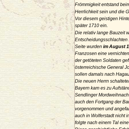
Frömmigkeit entstand beim
Herrlichkeit sein und die 
Vor diesem geistigen Hint
später 1710 ein.
Die relativ lange Bauzeit
Entscheidungsschlachten z
Seite wurden
im August 
Franzosen eine vernichten
der getöteten Soldaten ge
österreichische General 
sollen damals nach Hagau 
Die neuen Herrn schaltete
Bayern kam es zu Aufstände
Sendlinger Mordweihnacht 
auch den Fortgang der Bau
vorgenommen und angefang
auch in Wolferstadt nicht 
folgte nach einem Tal eine