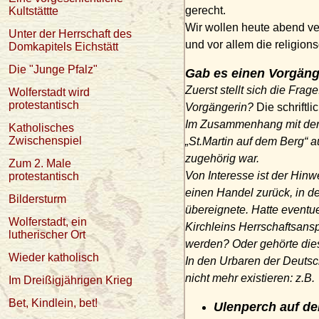
gerecht.
Kultstättte
Wir wollen heute abend v
Unter der Herrschaft des
und vor allem die
religion
Domkapitels Eichstätt
Die "Junge Pfalz"
Gab es einen Vorgän
Zuerst stellt sich die Frag
Wolferstadt wird
protestantisch
Vorgängerin
?
Die schriftl
Im Zusammenhang mit de
Katholisches
Zwischenspiel
„St.Martin auf dem Berg“ au
zugehörig war.
Zum 2. Male
Von Interesse ist der Hinw
protestantisch
einen Handel zurück, in d
Bildersturm
übereignete.
Hatte eventu
Wolferstadt, ein
Kirchleins
Herrschaftsans
lutherischer Ort
werden? Oder gehörte di
Wieder katholisch
In den Urbaren der
Deuts
nicht mehr existieren: z.B.
Im Dreißigjährigen Krieg
Bet, Kindlein, bet!
Ulenperch
auf de