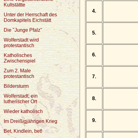
Kultstättte
4.
Unter der Herrschaft des
Domkapitels Eichstätt
Die "Junge Pfalz"
5.
Wolferstadt wird
protestantisch
6.
Katholisches
Zwischenspiel
Zum 2. Male
protestantisch
7.
Bildersturm
Wolferstadt, ein
8.
lutherischer Ort
Wieder katholisch
9.
Im Dreißigjährigen Krieg
Bet, Kindlein, bet!