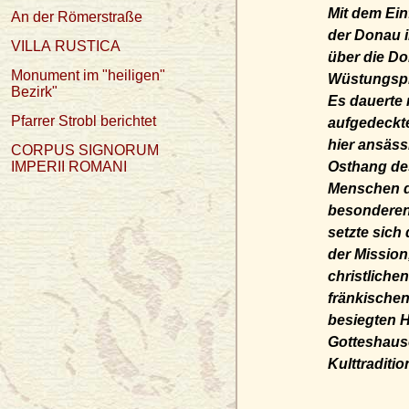
Mit dem Ein
An der Römerstraße
der Donau i
VILLA RUSTICA
über die Do
Monument im "heiligen"
Wüstungspro
Bezirk"
Es dauerte 
Pfarrer Strobl berichtet
aufgedeckte
hier ansäss
CORPUS SIGNORUM
IMPERII ROMANI
Osthang des
Menschen di
besonderen
setzte sich
der Mission
christliche
fränkischen
besiegten 
Gotteshause
Kulttraditio