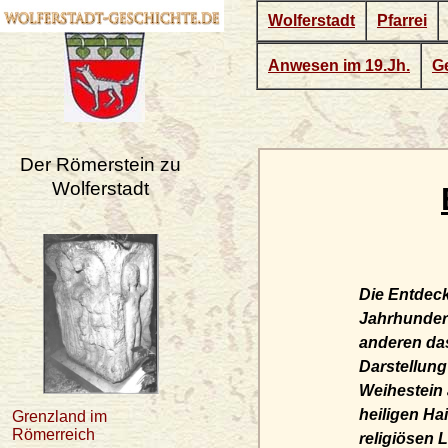
Wolferstadt
Pfarrei
Anwesen im 19.Jh.
Ge
Der Römerstein zu
Wolferstadt
Die Entdec
Jahrhunder
anderen das
Darstellung
Weihestein 
heiligen Hai
Grenzland im
Römerreich
religiösen 