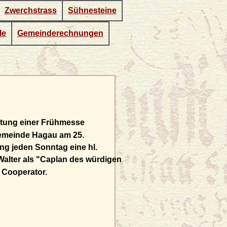
Zwerchstrass
Sühnesteine
le
Gemeinderechnungen
iftung einer Frühmesse
emeinde Hagau am 25.
ng jeden Sonntag eine hl.
Walter als "Caplan des würdigen
s Cooperator.