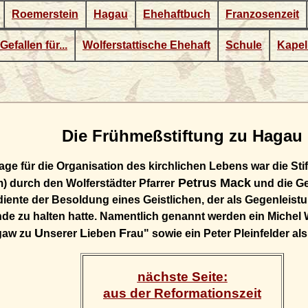
Roemerstein
Hagau
Ehehaftbuch
Franzosenzeit
Gefallen für...
Wolferstattische Ehehaft
Schule
Kapel
Die Frühmeßstiftung zu Hagau
lage für die Organisation des kirchlichen Lebens war die St
Petrus Mack
 durch den Wolferstädter Pfarrer
und die G
iente der Besoldung eines Geistlichen, der als Gegenleistu
de zu halten hatte. Namentlich genannt werden ein Michel 
U
L
F
gaw zu
nserer
ieben
rau" sowie ein Peter Pleinfelder al
nächste Seite:
aus der Reformationszeit