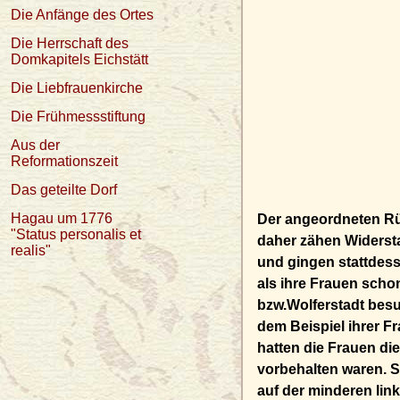
Die Anfänge des Ortes
Die Herrschaft des
Domkapitels Eichstätt
Die Liebfrauenkirche
Die Frühmessstiftung
Aus der
Reformationszeit
Das geteilte Dorf
Hagau um 1776
Der angeordneten Rü
"Status personalis et
daher zähen Widersta
realis"
und gingen stattdess
als ihre Frauen scho
bzw.Wolferstadt besu
dem Beispiel ihrer F
hatten die Frauen di
vorbehalten waren. S
auf der minderen link