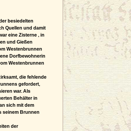
der besiedelten
ch Quellen und damit
r eine Zisterne , in
hen und Gießen
 vom Westenbrunnen
bene Dorfbewohnerin
er vom Westenbrunnen
irksamt, die fehlende
runnens gefordert,
ieren war. Als
erten Behälter in
an sich mit dem
aus seinem Brunnen
eiten der