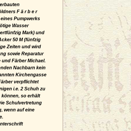
 erbauten
ners F ä r b e r
s eines Pumpwerks
nötige Wasser
rtfünfzig Mark) und
cker 50 M (fünfzig
ge Zeiten und wird
gung sowie Reparatur
 und Färber Michael.
nzenden Nachbarn kein
nannten Kirchengasse
ärber verpflichtet
nigen i.e. 2 Schuh zu
 können, so erhält
Die Schulvertretung
g, wenn auf eine
e.
nterschrift