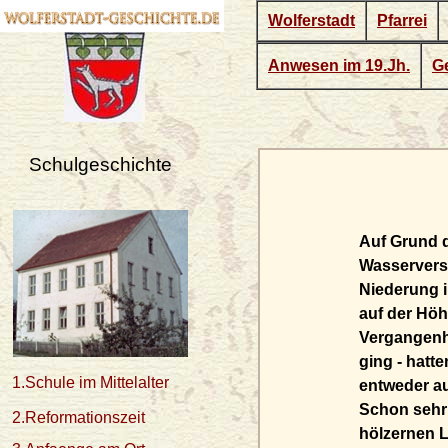
Wolferstadt
Pfarrei
Anwesen im 19.Jh.
Ge
Schulgeschichte
Auf Grund 
Wasserverso
Niederung i
auf der Höh
Vergangenhe
ging - hatt
1.Schule im Mittelalter
entweder a
Schon sehr 
2.Reformationszeit
hölzernen 