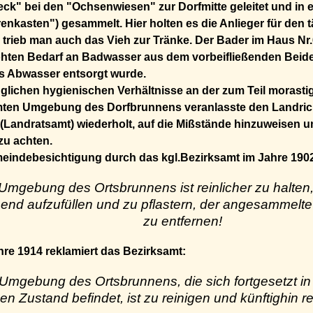
k" bei den "Ochsenwiesen" zur Dorfmitte geleitet und in 
enkasten") gesammelt. Hier holten es die Anlieger für den 
 trieb man auch das Vieh zur Tränke. Der Bader im Haus Nr.
öhten Bedarf an Badwasser aus dem vorbeifließenden Beid
s Abwasser entsorgt wurde.
glichen hygienischen Verhältnisse an der zum Teil morast
ten Umgebung des Dorfbrunnens veranlasste den Landrich
(Landratsamt) wiederholt, auf die Mißstände hinzuweisen 
zu achten.
eindebesichtigung durch das kgl.Bezirksamt im Jahre 1902
 Umgebung des Ortsbrunnens ist reinlicher zu halten
end aufzufüllen und zu pflastern, der angesammelte 
zu entfernen
!
re 1914 reklamiert das Bezirksamt:
 Umgebung des Ortsbrunnens, die sich fortgesetzt i
en Zustand befindet, ist zu reinigen und künftighin re