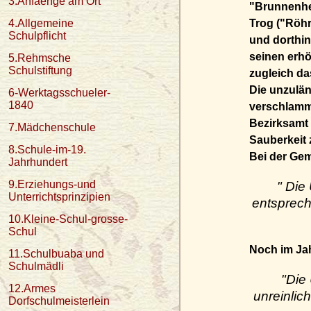
3.Anfaenge am Ort
"Brunnenhec
Trog ("Röhr
4.Allgemeine
Schulpflicht
und dorthin
seinen erh
5.Rehmsche
Schulstiftung
zugleich da
Die unzulän
6-Werktagsschueler-
1840
verschlamm
Bezirksamt 
7.Mädchenschule
Sauberkeit 
8.Schule-im-19.
Bei der Gem
Jahrhundert
9.Erziehungs-und
" Die
Unterrichtsprinzipien
entsprech
10.Kleine-Schul-grosse-
Schul
Noch im Jah
11.Schulbuaba und
Schulmädli
"Die
12.Armes
unreinlich
Dorfschulmeisterlein