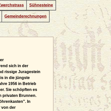
Zwerchstrass
Sühnesteine
Gemeinderechnungen
er
end sich in der
d rissige Juragestein
s in die jüngste
hre 1956 in Betrieb
er. Sie schöpften es
 privaten Brunnen.
öhrenkasten". In
 von der