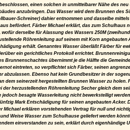
beschlossen, einen solchen in unmittelbarer Nähe des neu
bäudes anzubringen. Das Wasser wird dem Brunnen des Söld
ollbauer-Schreiner)
dahier entnommen und dasselbe mittel
us befördert. Färber Michael erklärt, das zum Schulhaus 
 wofür derselbe für Alassung des Wassers 250M (zweihunde
zustellende Röhrenleitung auf seinem mit Korn angebauten A
hädigung erhält. Genanntes Wasser überläßt Färber für ewi
hierüber ein gerichtliches Protokoll errichtet. Brunnenreini
es Brunnenschachtes übernimmt je die Hälfte die Gemeinde
ernot eintreten, so verpflichtet sich Färber, seinen angre
r abzulassen. Ebenso hat kein Grundbesitzer in der soge
an dem seinerzeit hergestellten Brunnen Wasser zu holen. F
ei der herzustellenden Röhrenleitung Secher gleich dem sei
te jedoch besagte Wasserleitung nicht bewerkstelligt werden
fünfzig Mark Entschädigung für seinen angebauten Acker. 
r Michael erklären vorstehenden Vertrag für null und nichti
rt und Weise Wasser zum Schulhause geliefert werden könnt
endem einverstanden zu sein, erklärt durch eigenhändige U