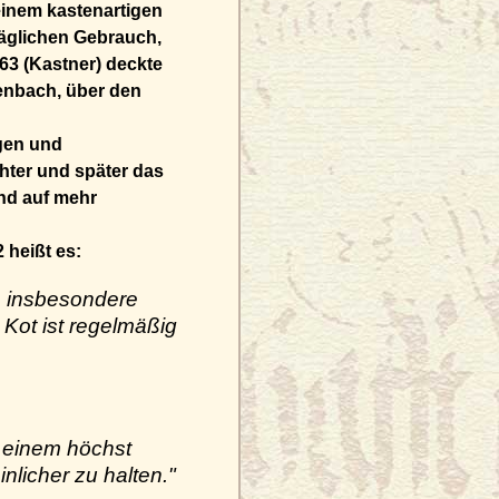
einem kastenartigen
täglichen Gebrauch,
63 (Kastner) deckte
enbach, über den
igen und
ter und später das
und auf mehr
 heißt es:
, insbesondere
Kot ist regelmäßig
n einem höchst
inlicher zu halten."