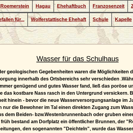
Roemerstein
Hagau
Ehehaftbuch
Franzosenzeit
fallen für...
Wolferstattische Ehehaft
Schule
Kapelle
Wasser für das Schulhaus
der geologischen Gegebenheiten waren die Möglichkeiten d
rgung innerhalb des Ortsbereichs sehr verschieden .Währ
mmer genügend und gutes Wasser fand, ließ das poröse un
e das kostbare Nass rasch in den Untergrund versickern. Bi
it hinein - bevor die neue Wasserversorgungsanlage im Ja
en nur die Bewohner im Tal einen direkten Zugang zum Wass
us dem Beiden- bzw.Westenbrunnenbach oder gruben einen
früh bestand am Dorfplatz ein öffentlicher Brunnen, der "R
Leitungen, den sogenannten "Deichteln", wurde das Wasser