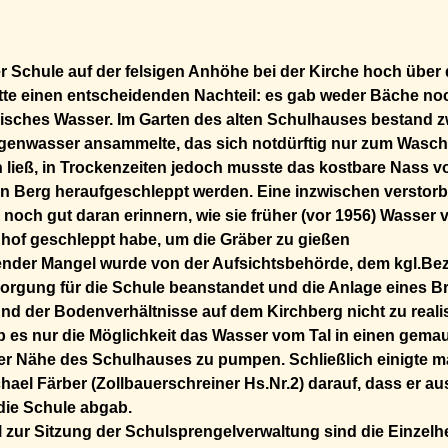
r Schule auf der felsigen Anhöhe bei der Kirche hoch über 
tte einen entscheidenden Nachteil: es gab weder Bäche no
risches Wasser. Im Garten des alten Schulhauses bestand zwa
egenwasser ansammelte, das sich notdürftig nur zum Wasc
 ließ, in Trockenzeiten jedoch musste das kostbare Nass
 Berg heraufgeschleppt werden. Eine inzwischen verstor
 noch gut daran erinnern, wie sie früher (vor 1956) Wass
dhof geschleppt habe, um die Gräber zu gießen
ender Mangel wurde von der Aufsichtsbehörde, dem kgl.Bez
rgung für die Schule beanstandet und die Anlage eines B
nd der Bodenverhältnisse auf dem Kirchberg nicht zu realis
es nur die Möglichkeit das Wasser vom Tal in einen gemau
er Nähe des Schulhauses zu pumpen. Schließlich einigte m
hael Färber (Zollbauerschreiner Hs.Nr.2) darauf, dass er 
die Schule abgab.
l zur Sitzung der Schulsprengelverwaltung sind die Einzelh