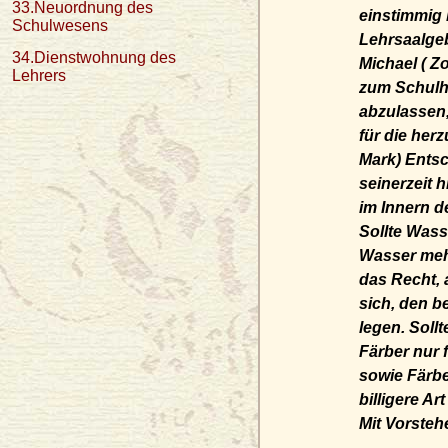
33.Neuordnung des
einstimmig 
Schulwesens
Lehrsaalge
34.Dienstwohnung des
Michael
( Z
Lehrers
zum Schulha
abzulassen,
für die her
Mark) Entsc
seinerzeit 
im Innern d
Sollte Wass
Wasser meh
das Recht, 
sich, den b
legen. Soll
Färber nur 
sowie Färbe
billigere A
Mit Vorsteh