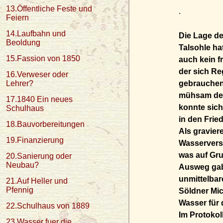
13.Öffentliche Feste und
.
Feiern
14.Laufbahn und
Die Lage de
Beoldung
Talsohle ha
15.Fassion von 1850
auch kein f
der sich R
16.Verweser oder
Lehrer?
gebrauchen
mühsam den
17.1840 Ein neues
konnte sich
Schulhaus
in den Frie
18.Bauvorbereitungen
Als gravier
19.Finanzierung
Wasserverso
was auf Gru
20.Sanierung oder
Neubau?
Ausweg gab 
unmittelbar
21.Auf Heller und
Pfennig
Söldner Mic
Wasser für 
22.Schulhaus von 1889
Im Protokol
23.Wasser fuer die