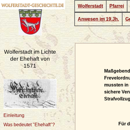
Wolferstadt
Pfarrei
Anwesen im 19.Jh.
Ge
Wolferstadt im Lichte
der Ehehaft von
1571
Maßgebend f
Frevelordnu
mussten in 
sichere Ver
Strafvollzu
Einleitung
Für d
Was bedeutet "Ehehaft"?