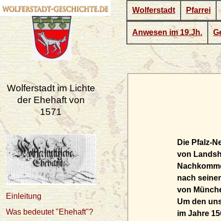
Wolferstadt
Pfarrei
Anwesen im 19.Jh.
Ge
Wolferstadt im Lichte
der Ehehaft von
1571
Die Pfalz-N
von Landsh
Nachkommen 
nach seine
von Münche
Einleitung
Um den unse
Was bedeutet "Ehehaft"?
im Jahre 15