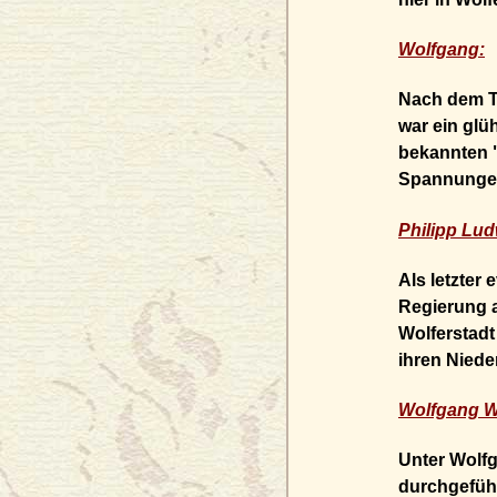
Wolfgang:
Nach dem To
war ein glü
bekannten
Spannungen 
Philipp Lud
Als letzter
Regierung a
Wolferstadt
ihren Niede
Wolfgang W
Unter Wolf
durchgeführ