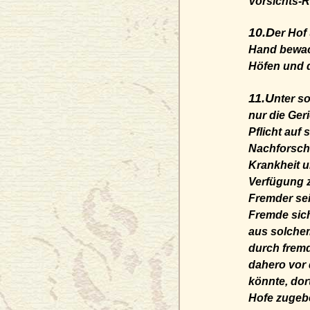
Vorsichts-
10.D
er Hof
Hand bewac
Höfen und d
11.U
nter s
nur die Ger
Pflicht auf
Nachforschu
Krankheit u
Verfügung z
Fremder se
Fremde sich
aus solchem
durch frem
dahero vor 
könnte, dor
Hofe zugebe