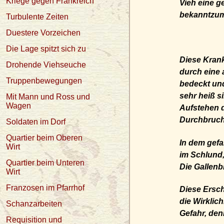
Kriege gegen Frankreich
Vieh eine g
bekanntzum
Turbulente Zeiten
Duestere Vorzeichen
Die Lage spitzt sich zu
Diese Krank
Drohende Viehseuche
durch eine 
Truppenbewegungen
bedeckt und
sehr heiß s
Mit Mann und Ross und
Wagen
Aufstehen d
Durchbruch
Soldaten im Dorf
Quartier beim Oberen
In dem gefa
Wirt
im Schlund
Quartier beim Unteren
Die Gallenb
Wirt
Franzosen im Pfarrhof
Diese Ersch
die Wirklic
Schanzarbeiten
Gefahr, denn
Requisition und