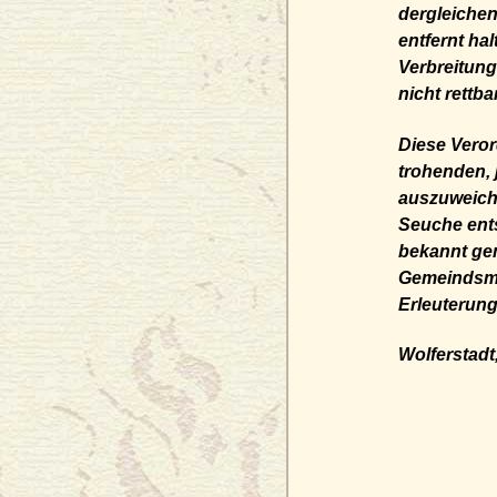
dergleichen
entfernt ha
Verbreitun
nicht rettb
Diese Vero
trohenden, 
auszuweiche
Seuche ents
bekannt gem
Gemeindsma
Erleuterun
Wolferstadt