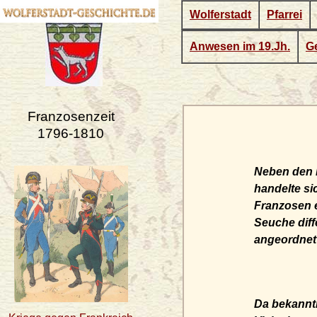
Wolferstadt
Pfarrei
Anwesen im 19.Jh.
Ge
Franzosenzeit
1796-1810
Neben den K
handelte si
Franzosen e
Seuche dif
angeordnet
Da bekannt