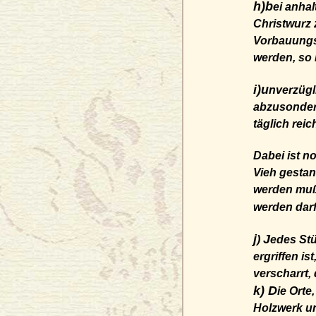
h)b
ei anha
Christwurz 
Vorbauungsm
werden, so 
i)u
nverzügl
abzusonder
täglich rei
Dabei ist n
Vieh gesta
werden muß.
werden darf
j
J
)
edes Stü
ergriffen i
verscharrt,
k) D
ie Orte
Holzwerk u