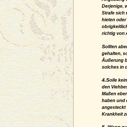
Derjenige, 
Strafe sich 
hieten oder
obrigkeitli
richtig von
S
ollten ab
gehalten, s
Äußerung be
solches in 
4.S
olle ke
den Viehbe
Maßen eben 
haben und 
angesteckt
Krankheit z