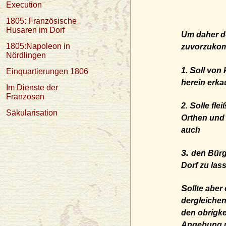
Execution
1805: Französische
Husaren im Dorf
Um daher de
1805:Napoleon in
zuvorzukomm
Nördlingen
S
1.
oll von
Einquartierungen 1806
herein erka
Im Dienste der
Franzosen
S
2.
olle fl
Säkularisation
Orthen und 
auch
3.
den Bürg
Dorf zu las
S
ollte aber
dergleichen
den obrigke
Angebung u