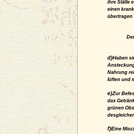
ihre Ställe
einen krank
übertragen
De
d)H
aben si
Ansteckung
Nahrung rei
lüften und
e)Z
ur Befe
das Getränk
grünen Obst
desgleichen
f)E
ine Misc