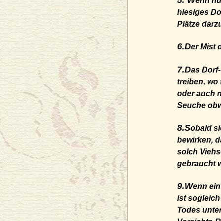
5. W
enn nu
hiesiges Do
Plätze darz
6.D
er Mist
7.D
as Dorf-
treiben, wo
oder auch n
Seuche obw
8.S
obald si
bewirken, 
solch Viehs
gebraucht w
9.W
enn ein
ist sogleic
Todes unte