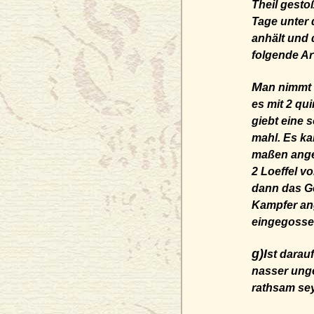
Theil gesto
Tage unter 
anhält und 
folgende Ar
M
an nimmt 
es mit 2 qu
giebt eine 
mahl. Es ka
maßen angew
2 Loeffel v
dann das G
Kampfer an
eingegosse
g)I
st darau
nasser unge
rathsam se