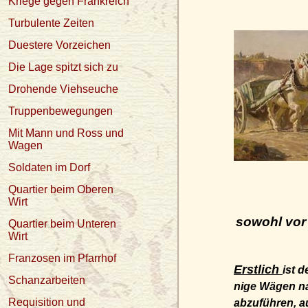
Kriege gegen Frankreich
Turbulente Zeiten
Duestere Vorzeichen
Die Lage spitzt sich zu
Drohende Viehseuche
Truppenbewegungen
Mit Mann und Ross und
Wagen
Soldaten im Dorf
Quartier beim Oberen
Wirt
sowohl vor 
Quartier beim Unteren
Wirt
Franzosen im Pfarrhof
Erstlich
ist 
Schanzarbeiten
nige Wägen na
Requisition und
abzuführen, a