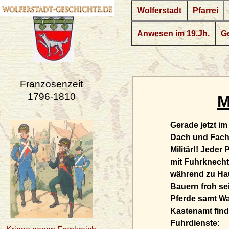
Wolferstadt
Pfarrei
Anwesen im 19.Jh.
Ge
Franzosenzeit
1796-1810
M
Gerade jetzt im
Dach und Fach 
Militär!! Jede
mit Fuhrknecht
während zu Hau
Bauern froh se
Pferde samt Wa
Kastenamt finde
Fuhrdienste: