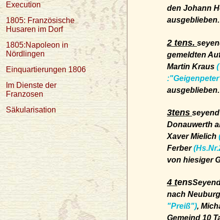
Execution
den
Johann H
ausgeblieben.
1805: Französische
Husaren im Dorf
2 tens.
seyen
1805:Napoleon in
Nördlingen
gemeldten Auf
Martin Kraus
Einquartierungen 1806
:"Geigenpeter
Im Dienste der
ausgeblieben.
Franzosen
Säkularisation
3tens
seyend
Donauwerth a
Xaver Mielich
Ferber
(Hs.Nr.
von hiesiger 
4 t
ens
Seyend
nach Neuburg
"Preiß")
,
Mich
Gemeind 10 T