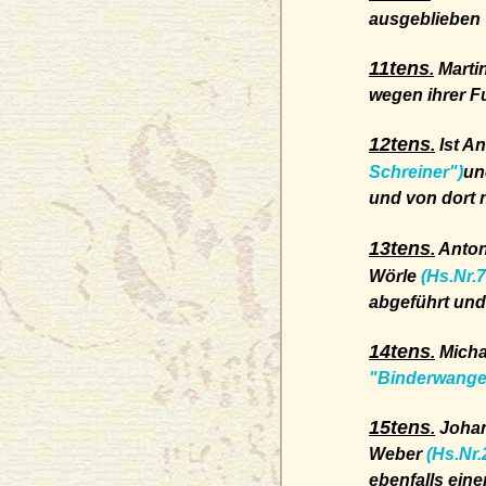
ausgeblieben
11tens
.
Marti
wegen ihrer F
12tens
.
Ist An
Schreiner")
un
und von dort 
13tens
.
Anton
Wörle
(Hs.Nr.
abgeführt und
14tens
.
Micha
"Binderwange
15tens
.
Johan
Weber
(Hs.Nr.
ebenfalls ein