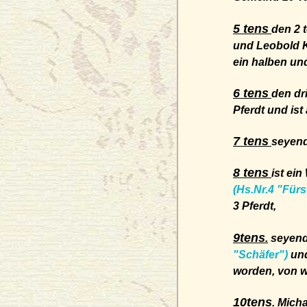
5 tens
den 2 
und
Leobold 
ein halben un
6 tens
den dr
Pferdt und ist 
7 tens
seyend
8 tens
ist ei
(
Hs.Nr.4 "Fürs
3 Pferdt,
9tens
.
seyend
"Schäfer")
un
worden, von w
10tens
.
Micha