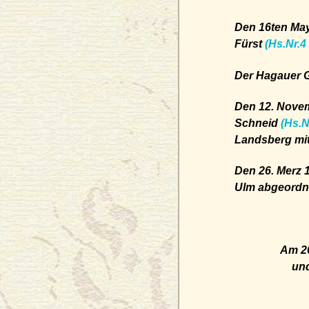
Den 16ten May
Fürst
(Hs.Nr.4
Der Hagauer G
Den 12. Nove
Schneid
(Hs.N
Landsberg mit
Den 26. Merz 
Ulm abgeordne
Am 26
und