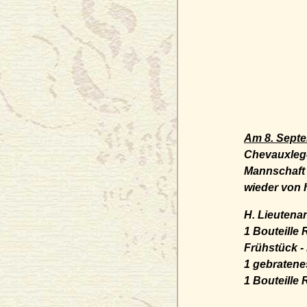
Am 8. Sept
Chevauxlege
Mannschaft 
wieder von 
H. Lieutena
1 Bouteille Rheinw
Frühstück - Kaffee 
1 gebratenes Huhn 
1 Bouteille Rheinw