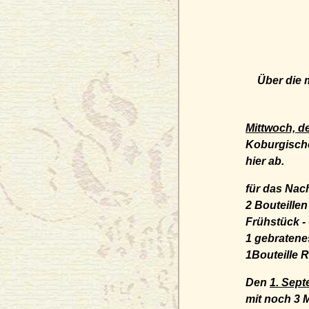
Über die 
Mittwoch, d
Koburgisch
hier ab.
für das Nachtessen
2 Bouteillen Rhe
Frühstück - Caffee.
1 gebratenes Huhn 
1Bouteille Reinwei
Den
1. Sep
mit noch 3 