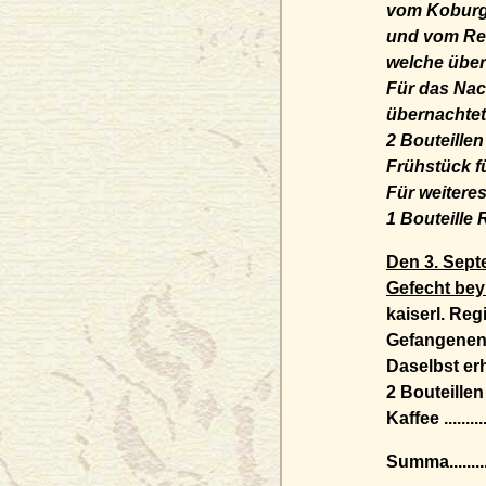
vom Koburgisc
und vom Reiste
welche über
Für das Nac
übernachtete ......
2 Bouteillen Rhein
Frühstück für Ka
Für weiteres 
1 Bouteille Rheinwe
Den 3. Sept
Gefecht bey
kaiserl. Re
Gefangenen,
Daselbst erhie
2 Bouteillen Rheinw
Kaffee ..............
Summa...............