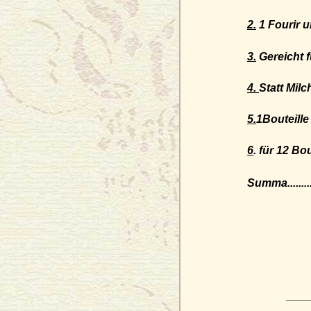
2.
1 Fourir und 1
3.
Gereicht 
4.
Statt Milch 2 
5.
1Bouteille Kirs
6
. für 12 Bouteil
Summa...............
___