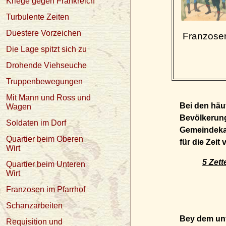
Kriege gegen Frankreich
Turbulente Zeiten
Duestere Vorzeichen
Franzose
Die Lage spitzt sich zu
Drohende Viehseuche
Truppenbewegungen
Mit Mann und Ross und
Bei den häu
Wagen
Bevölkerung
Soldaten im Dorf
Gemeindekas
Quartier beim Oberen
für die Zei
Wirt
5 Zett
Quartier beim Unteren
Wirt
Franzosen im Pfarrhof
Schanzarbeiten
Bey dem u
Requisition und