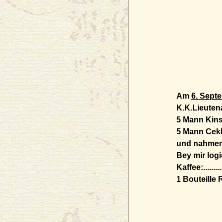
Am
6. Sept
K.K.Lieuten
5 Mann Kins
5 Mann Cek
und nahmen
Bey mir log
Kaffee:.............
1 Bouteille Rheinw