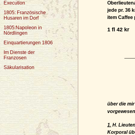
Execution
Oberlieutena
jede pr. 36 kr......
1805: Französische
item Caffee pr......
Husaren im Dorf
1805:Napoleon in
1 fl 42 kr
Nördlingen
Einquartierungen 1806
Im Dienste der
___
Franzosen
Säkularisation
über die mi
vorgewesen
1.
H. Lieuten
Korporal über Mi