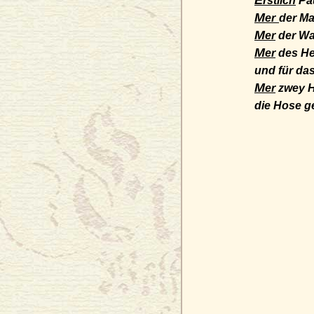
E
rstlich
Pa
M
er
der M
M
er
der Walb
M
er
des Heinr
und für das Zeig 
M
er
zwey H
die Hose geflickt..