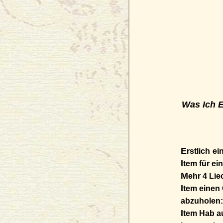
Was Ich E
E
rstlich
eine
I
tem für einen V
M
ehr 4 Liechter
I
tem einen
abzuholen:.........
I
tem Hab a