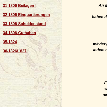
An d
31-1806-Beilagen-I
32-1806-Einquartierungen
haben di
33-1806-Schuldenstand
34-1806-Guthaben
35-1824
mit der
indem n
36-1826/1827
E
w
ni