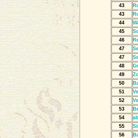
43
R
43
R
44
W
45
S
46
R
47
Se
47
Se
48
G
49
Zo
50
Ba
51
Ve
52
Ve
53
Be
54
a
55
Si
56
B