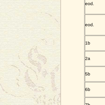
eod.
eod.
1b
2a
5b
6b
7b