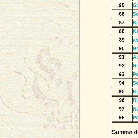
85
G
86
S
87
Kn
88
K
89
a
90
B
91
A
92
R
93
Pe
94
S
95
Ki
96
Ri
97
Na
98
P
Summa de