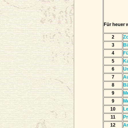
Für heuer 
2
Zo
3
B
4
Fü
5
K
6
Un
7
Au
8
B
9
Me
9
Me
10
L
11
Pr
12
A