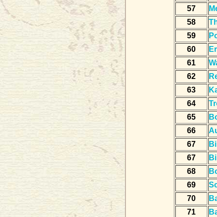
57
Me
58
T
59
Po
60
Er
61
W
62
R
63
K
64
Tr
65
B
66
A
67
Bi
67
Bi
68
B
69
Sc
70
Ba
71
Ba