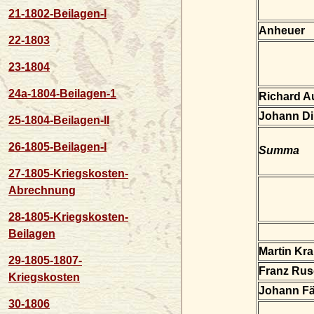
21-1802-Beilagen-I
Anheuer
22-1803
23-1804
24a-1804-Beilagen-1
Richard 
Johann Di
25-1804-Beilagen-II
26-1805-Beilagen-I
Summa
27-1805-Kriegskosten-
Abrechnung
28-1805-Kriegskosten-
Beilagen
Martin Kr
29-1805-1807-
Franz Ru
Kriegskosten
Johann Fä
30-1806