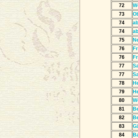
72
W
73
Ob
74
a
74
a
75
N
76
Fr
76
Fr
77
Sa
77
Sa
78
He
79
H
80
We
81
Be
82
B
83
Gä
84
Ba