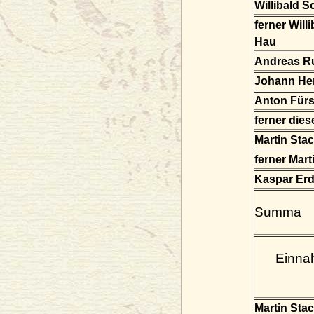
Willibald 
ferner Will
Hau
Andreas 
Johann He
Anton Für
ferner dies
Martin Sta
ferner Mar
Kaspar Er
Summa
Einna
Martin Sta