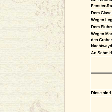
Fenster-Ra
Dem Glase
Wegen Legu
Dem Fluhr
Wegen Mac
des Graben
Nachtwaydt
An Schmidm
Diese sind