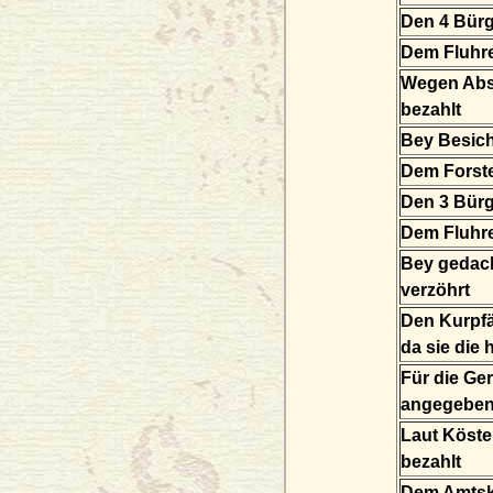
Den 4 Bür
Dem Fluhre
Wegen Abs
bezahlt
Bey Besich
Dem Forst
Den 3 Bür
Dem Fluhre
Bey gedach
verzöhrt
Den Kurpfä
da sie die
Für die Ge
angegeben
Laut Köst
bezahlt
Dem Amtskn