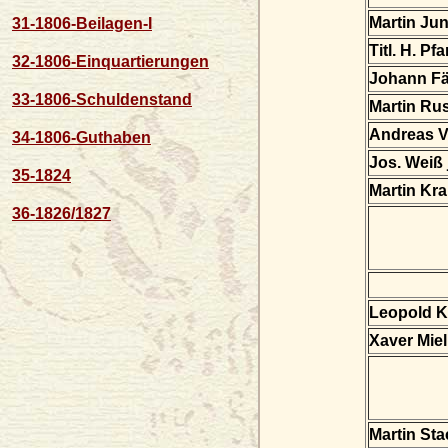
Martin Ju
31-1806-Beilagen-I
Titl. H. Pfa
32-1806-Einquartierungen
Johann Fä
33-1806-Schuldenstand
Martin Ru
Andreas V
34-1806-Guthaben
Jos. Weiß
35-1824
Martin Kr
36-1826/1827
Leopold K
Xaver Mie
Martin Sta