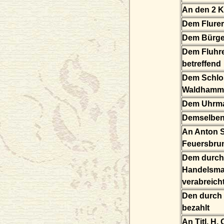
An den 2 K
Dem Flurer
Dem Bürger
Dem Fluhre
betreffend
Dem Schlo
Waldhamme
Dem Uhrma
Demselben
An Anton S
Feuersbrun
Dem durch 
Handelsman
verabreich
Den durch 
bezahlt
An Titl. H