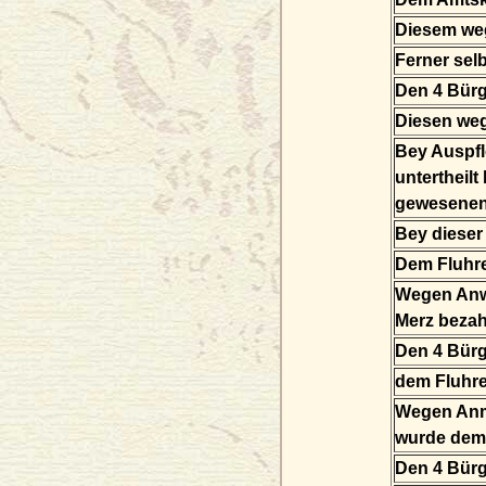
Diesem weg
Ferner sel
Den 4 Bürg
Diesen we
Bey Auspfl
untertheil
gewesenen 
Bey dieser
Dem Fluhr
Wegen Anw
Merz bezah
Den 4 Bür
dem Fluhre
Wegen Anm
wurde dem 
Den 4 Bür