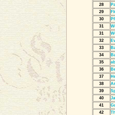
28
Pa
29
Fl
30
Pf
31
We
31
We
32
Ev
33
Ba
34
Ba
35
a
36
Be
37
H
38
A
39
Sp
40
J
41
G
42
T