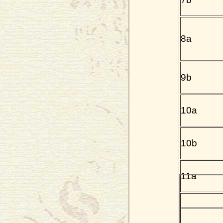
8a
9b
10a
10b
11a