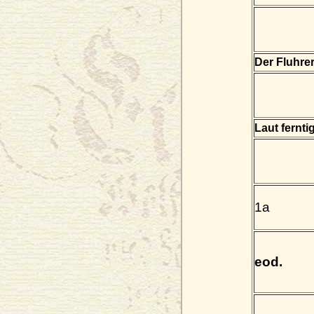
Der Fluhre
Laut fernti
1a
eod.