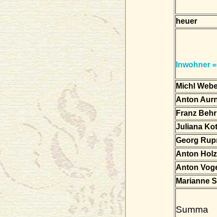
heuer
Inwohner =
Michl Webe
Anton Aurn
Franz Behr
Juliana Kot
Georg Rupr
Anton Holz
Anton Voge
Marianne S
Summa