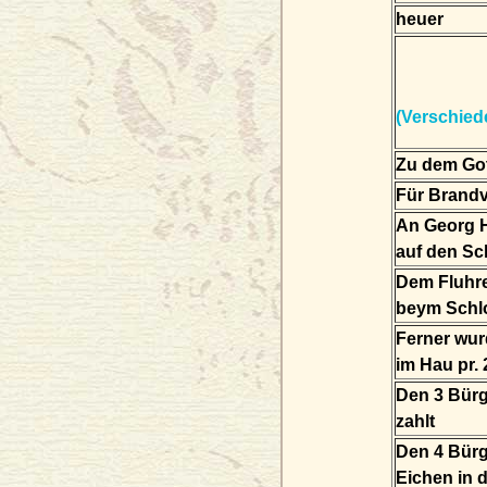
heuer
(Verschied
Zu dem Got
Für Brandv
An Georg
auf den Sc
Dem Fluhr
beym Schlo
Ferner wur
im Hau pr. 
Den 3 Bürg
zahlt
Den 4 Bür
Eichen in 