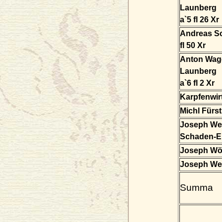
Launberg
a`5 fl 26 Xr
Andreas S
fl 50 Xr
Anton Wag
Launberg
a`6 fl 2 Xr
Karpfenwirt
Michl Fürs
Joseph Weiß
Schaden-Er
Joseph Wör
Joseph Wen
Summa