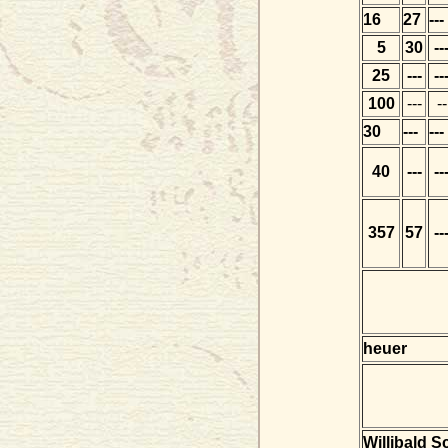
16
27
---
5
30
--
25
---
--
100
---
--
30
---
---
40
---
--
357
57
--
heuer
Willibald S