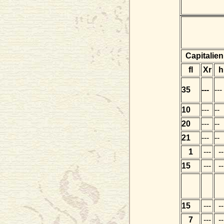
Capitalien
fl
Xr
h
35
---
---
10
---
--
20
---
--
21
---
--
1
---
--
15
---
--
15
---
--
7
---
--