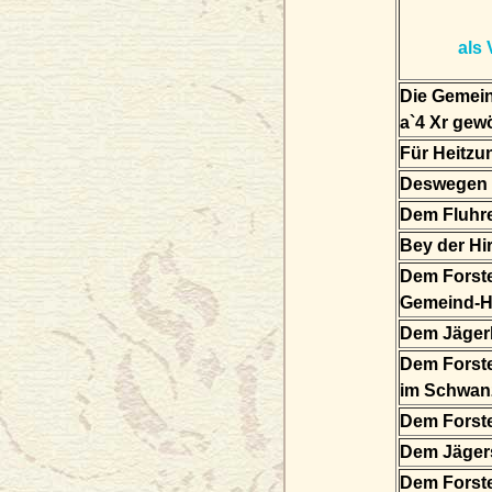
als 
Die Gemein
a`4 Xr gew
Für Heitz
Deswegen 
Dem Fluhr
Bey der Hi
Dem Forste
Gemeind-Ho
Dem Jäger
Dem Forst
im Schwanz
Dem Forste
Dem Jäger
Dem Forst