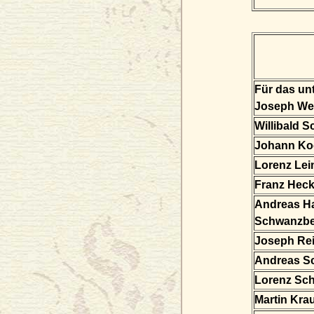
Für das un
Joseph Web
Willibald 
Johann Ko
Lorenz Lei
Franz Heck
Andreas H
Schwanzb
Joseph Re
Andreas S
Lorenz Sc
Martin Kra