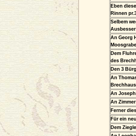
Eben dies
Rinnen pr.
Selbem we
Ausbesseru
An Georg
Moosgrabe
Dem Fluhr
des Brechh
Den 3 Bürg
An Thomas
Brechhaus
An Joseph 
An Zimmerm
Ferner dies
Für ein ne
Dem Ziegle
An Leonhar